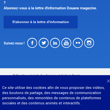
?
Abonnez-vous à la lettre d'information Douane magazine.
S'abonner à la lettre d'information
Facebook
Twitter
LinkedIn
Youtube
Flickr
Insta
Suivez-nous !
© Direction générale des douanes et droits indirects
MENU
Mentions légales
Données personnelles
Ce site utilise des cookies afin de vous proposer des vidéos,
Gestion des cookies
Accessibilité : partiellement conforme
des boutons de partage, des messages de communication
PIED
Plan du site
personnalisés, des remontées de contenus de plateformes
Partenariats
DE
sociales et des contenus animés et interactifs.