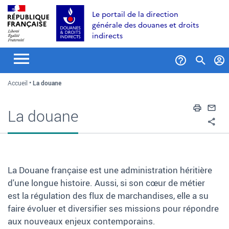
Aller
Aller
Aller
Le portail de la direction
au
à
au
générale des douanes et droits
contenu
la
menu
indirects
recherche
Formul
Accueil
La douane
de
recher
Impri
En
La douane
Pa
La Douane française est une administration héritière
d'une longue histoire. Aussi, si son cœur de métier
est la régulation des flux de marchandises, elle a su
faire évoluer et diversifier ses missions pour répondre
aux nouveaux enjeux contemporains.