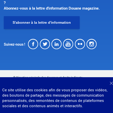
?
Abonnez-vous à la lettre d'information Douane magazine.
S'abonner à la lettre d'information
Facebook
Twitter
LinkedIn
Youtube
Flickr
Insta
Suivez-nous !
© Direction générale des douanes et droits indirects
MENU
Mentions légales
Données personnelles
Ce site utilise des cookies afin de vous proposer des vidéos,
Gestion des cookies
Accessibilité : partiellement conforme
des boutons de partage, des messages de communication
PIED
Plan du site
personnalisés, des remontées de contenus de plateformes
Partenariats
DE
sociales et des contenus animés et interactifs.