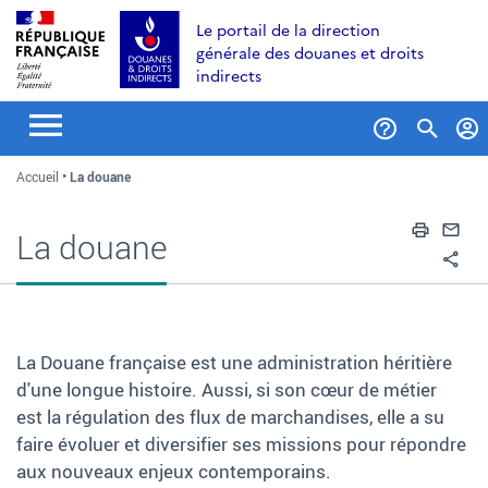
Aller
Aller
Aller
Le portail de la direction
au
à
au
générale des douanes et droits
contenu
la
menu
indirects
recherche
Formul
Accueil
La douane
de
recher
Impri
En
La douane
Pa
La Douane française est une administration héritière
d'une longue histoire. Aussi, si son cœur de métier
est la régulation des flux de marchandises, elle a su
faire évoluer et diversifier ses missions pour répondre
aux nouveaux enjeux contemporains.