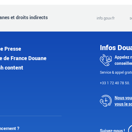
nes et droits indirects
info.gouv.fr
s
Infos Dou
e Presse
Appelez 
e de France Douane
conseille
sh content
Service & appel gratu
+33 1 72 40 78 50.
Nous vou
vous le s
ncernent ?
Suivez-nous !