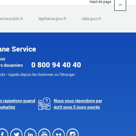
Haut de page
ervice-public.fr
legifrance.gouv.fr
data.gouv.fr
ane Service
nos
0 800 94 40 40
rs douaniers
its • Appels depuis les Outre-mer ou l'étranger :
s rappelons quand
Nous vous répondons par
ouhaitez
écrit sous 5 jours ouvrés
Facebook
Twitter
LinkedIn
Youtube
Flickr
Instagram