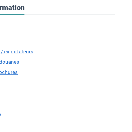
ormation
 / exportateurs
s douanes
rochures
s