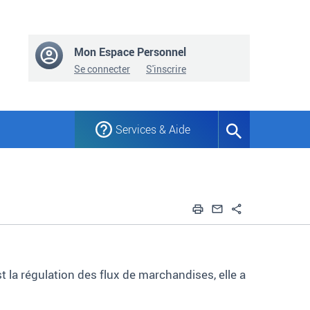
Mon Espace Personnel
Se connecter
S'inscrire
Services & Aide
Formulaire
de
recherche
Imprimer
Envoyer par em
Partager
t la régulation des flux de marchandises, elle a