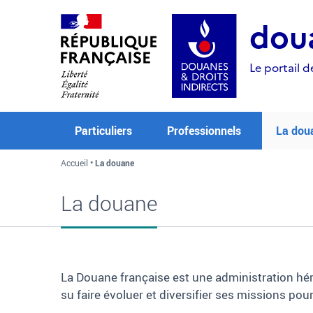
Aller
Aller
Aller
au
à
au
doua
contenu
la
menu
recherche
Le portail d
Particuliers
Professionnels
La dou
Accueil
La douane
La douane
La Douane française est une administration hérit
su faire évoluer et diversifier ses missions p