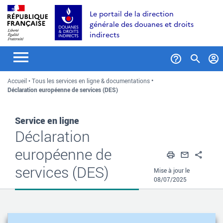
Aller
Aller
Aller
Le portail de la direction
au
à
au
générale des douanes et droits
contenu
la
menu
indirects
recherche
Formul
Accueil
Tous les services en ligne & documentations
de
Déclaration européenne de services (DES)
recher
Service en ligne
Déclaration
européenne de
Imprimer
Envoyer
Part
services (DES)
Mise à jour le
08/07/2025