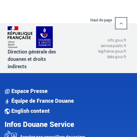
Haut de page
info.gouv.fr
service-public.fr
Direction générale des
legifrance.gouv.fr
data.gouv.fr
douanes et droits
indirects
Espace Presse
Équipe de France Douane
English content
Infos Douane Service
Appelez nos conseillers douaniers