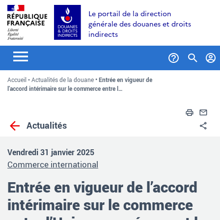
Aller
Aller
Aller
Le portail de la direction
au
à
au
générale des douanes et droits
contenu
la
menu
indirects
recherche
Formul
Accueil
Actualités de la douane
Entrée en vigueur de
de
l’accord intérimaire sur le commerce entre l…
recher
Impri
En
Actualités
Pa
Vendredi 31 janvier 2025
Commerce international
Entrée en vigueur de l’accord
intérimaire sur le commerce