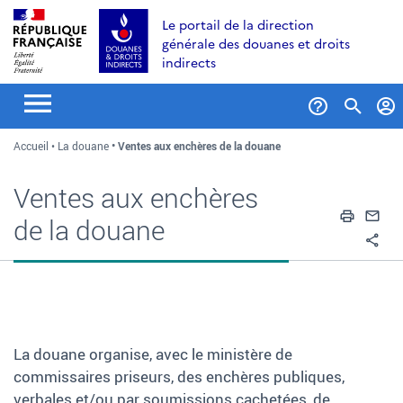
Aller
Aller
Aller
Le portail de la direction
au
à
au
générale des douanes et droits
contenu
la
menu
indirects
recherche
Formul
Accueil
La douane
Ventes aux enchères de la douane
de
recher
Ventes aux enchères
Impri
En
de la douane
Pa
La douane organise, avec le ministère de
commissaires priseurs, des enchères publiques,
verbales et/ou par soumissions cachetées, de