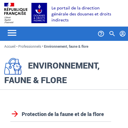
Aller
Aller
Aller
Le portail de la direction
au
à
au
générale des douanes et droits
contenu
la
menu
indirects
recherche
Formul
Accueil
Professionnels
Environnement, faune & flore
de
recher
ENVIRONNEMENT,
FAUNE & FLORE
Protection de la faune et de la flore