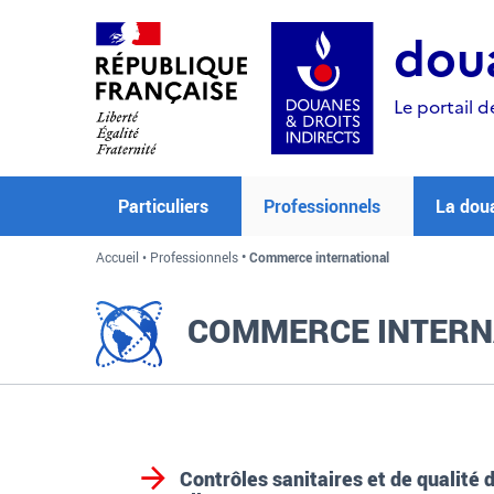
Aller
Aller
Aller
au
à
au
doua
contenu
la
menu
recherche
Le portail d
Particuliers
Professionnels
La dou
Accueil
Professionnels
Commerce international
COMMERCE INTERN
Contrôles sanitaires et de qualité 