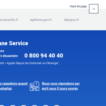
Haut de page
ervice-public.fr
legifrance.gouv.fr
data.gouv.fr
ane Service
nos
0 800 94 40 40
rs douaniers
its • Appels depuis les Outre-mer ou l'étranger :
s rappelons quand
Nous vous répondons par
ouhaitez
écrit sous 5 jours ouvrés