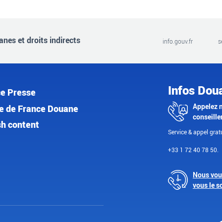
nes et droits indirects
info.gouv.fr
s
Infos Dou
e Presse
Appelez 
e de France Douane
conseille
sh content
Service & appel gratu
+33 1 72 40 78 50.
Nous vou
vous le s