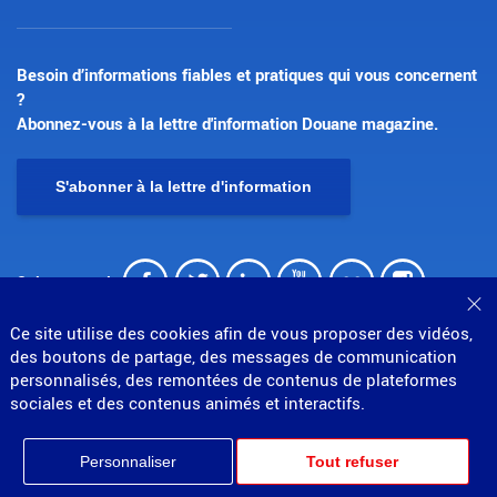
Besoin d’informations fiables et pratiques qui vous concernent
?
Abonnez-vous à la lettre d'information Douane magazine.
S'abonner à la lettre d'information
Facebook
Twitter
LinkedIn
Youtube
Flickr
Insta
Suivez-nous !
Fe
Ce site utilise des cookies afin de vous proposer des vidéos,
des boutons de partage, des messages de communication
personnalisés, des remontées de contenus de plateformes
sociales et des contenus animés et interactifs.
© Direction générale des douanes et droits indirects
Personnaliser
Tout refuser
MENU
Mentions légales
Données personnelles
Gestion des cookies
Accessibilité : partiellement conforme