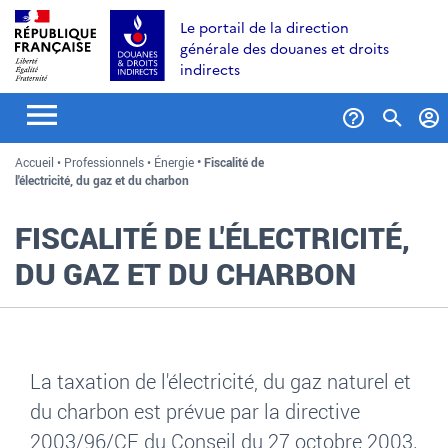
Aller
Aller
Aller
Le portail de la direction
au
à
au
générale des douanes et droits
contenu
la
menu
indirects
recherche
Formul
Accueil
Professionnels
Énergie
Fiscalité de
de
l'électricité, du gaz et du charbon
recher
FISCALITÉ DE L'ÉLECTRICITÉ,
DU GAZ ET DU CHARBON
La taxation de l'électricité, du gaz naturel et
du charbon est prévue par la directive
2003/96/CE du Conseil du 27 octobre 2003.