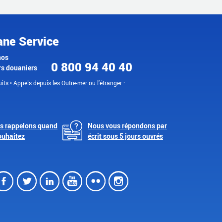
ane Service
nos
0 800 94 40 40
rs douaniers
its • Appels depuis les Outre-mer ou l'étranger :
s rappelons quand
Nous vous répondons par
ouhaitez
écrit sous 5 jours ouvrés
Facebook
Twitter
LinkedIn
Youtube
Flickr
Instagram