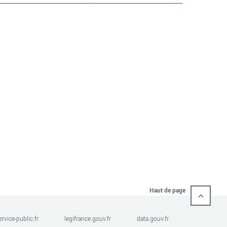
Haut de page
ervice-public.fr
legifrance.gouv.fr
data.gouv.fr