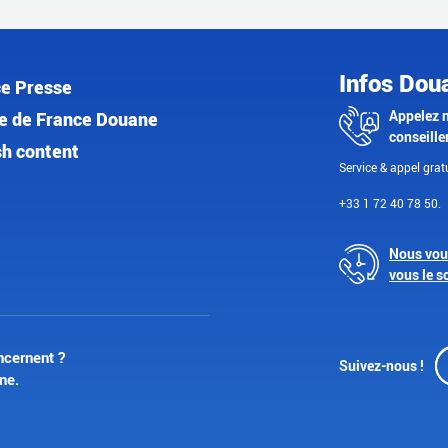
Infos Dou
e Presse
Appelez 
e de France Douane
conseille
sh content
Service & appel gratu
+33 1 72 40 78 50.
Nous vou
vous le s
ncernent ?
Suivez-nous !
ne.