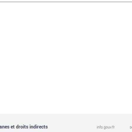
nes et droits indirects
info.gouv.fr
s