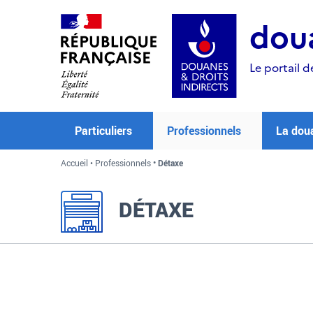
Aller
Aller
Aller
au
à
au
doua
contenu
la
menu
recherche
Le portail d
Particuliers
Professionnels
La dou
Accueil
Professionnels
Détaxe
DÉTAXE