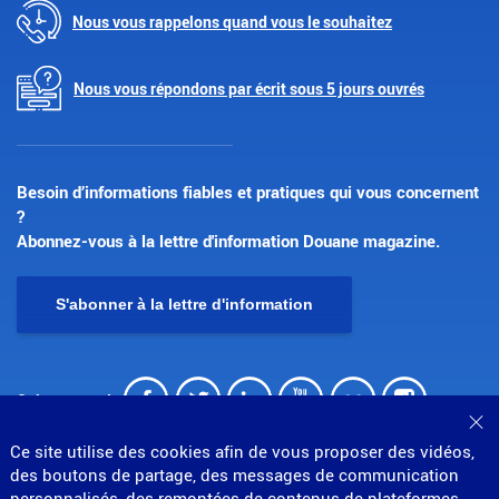
Nous vous rappelons quand vous le souhaitez
Nous vous répondons par écrit sous 5 jours ouvrés
Besoin d’informations fiables et pratiques qui vous concernent
?
Abonnez-vous à la lettre d'information Douane magazine.
S'abonner à la lettre d'information
Facebook
Twitter
LinkedIn
Youtube
Flickr
Insta
Suivez-nous !
Fe
Ce site utilise des cookies afin de vous proposer des vidéos,
des boutons de partage, des messages de communication
personnalisés, des remontées de contenus de plateformes