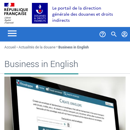
Aller
Aller
Aller
Le portail de la direction
au
à
au
générale des douanes et droits
contenu
la
menu
indirects
recherche
Formul
Accueil
Actualités de la douane
Business in English
de
recher
Business in English