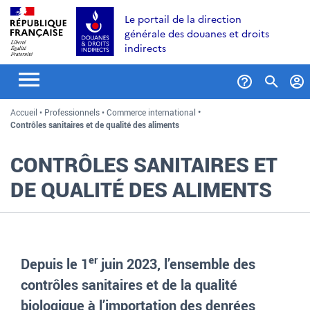
Aller
Aller
Aller
Le portail de la direction
au
à
au
générale des douanes et droits
contenu
la
menu
indirects
recherche
Formul
Accueil
Professionnels
Commerce international
de
Contrôles sanitaires et de qualité des aliments
recher
CONTRÔLES SANITAIRES ET
DE QUALITÉ DES ALIMENTS
er
Depuis le 1
juin 2023, l’ensemble des
contrôles sanitaires et de la qualité
biologique à l’importation des denrées