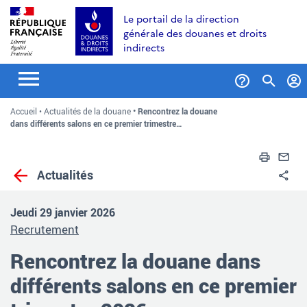
Aller
Aller
Aller
Le portail de la direction
au
à
au
générale des douanes et droits
contenu
la
menu
indirects
recherche
Formul
Accueil
Actualités de la douane
Rencontrez la douane
de
dans différents salons en ce premier trimestre…
recher
Impri
En
Actualités
Pa
Jeudi 29 janvier 2026
Recrutement
Rencontrez la douane dans
différents salons en ce premier