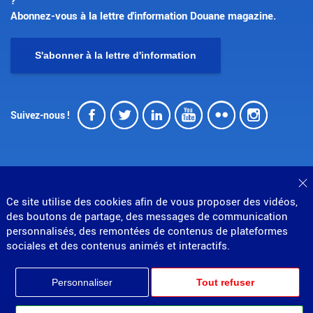
Abonnez-vous à la lettre d'information Douane magazine.
S'abonner à la lettre d'information
Facebook
Twitter
LinkedIn
Youtube
Flickr
Insta
Suivez-nous !
F
Ce site utilise des cookies afin de vous proposer des vidéos,
© Direction générale des douanes et droits indirects
des boutons de partage, des messages de communication
MENU
personnalisés, des remontées de contenus de plateformes
Mentions légales
Données personnelles
Gestion des cookies
Accessibilité : partiellement conforme
sociales et des contenus animés et interactifs.
PIED
Plan du site
Partenariats
DE
Personnaliser
Tout refuser