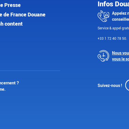
Infos Dou
e Presse
Appelez 
e de France Douane
conseille
sh content
Service & appel gratu
+33 1 72 40 78 50.
Nous vou
vous le s
ncernent ?
Suivez-nous !
ne.