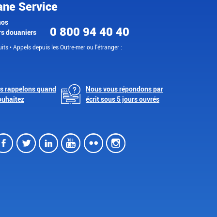
ane Service
nos
0 800 94 40 40
rs douaniers
its • Appels depuis les Outre-mer ou l'étranger :
s rappelons quand
Nous vous répondons par
ouhaitez
écrit sous 5 jours ouvrés
Facebook
Twitter
LinkedIn
Youtube
Flickr
Instagram