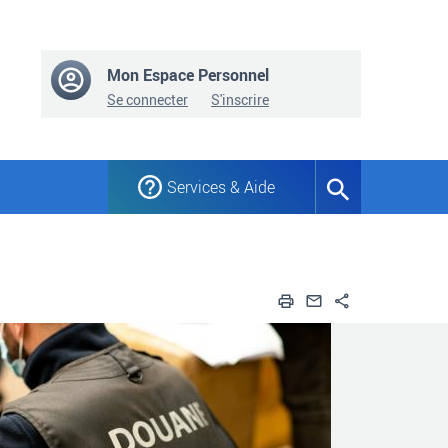
Mon Espace Personnel
Se connecter
S'inscrire
Services & Aide
Formulaire
de
recherche
Imprimer
Envoyer par em
Partager