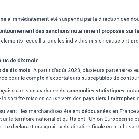
ise a immédiatement été suspendu par la direction des dou
 contournement des sanctions notamment proposée sur l
s éléments recueillis, que les individus mis en cause ont 
lus de dix mois
s de dix mois
. A partir d’août 2023, plusieurs partenaires 
ance pour le compte d’exportateurs susceptibles de contou
ançaise a mis en évidence des
anomalies statistiques
, not
 la société mise en cause vers des
pays tiers limitrophes
d
le suivant : les marchandises étaient dédouanées en Franc
 sur le territoire national et quittaient l’Union Européenne
tion. Le déclarant masquait la destination finale en produis