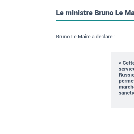
Le ministre Bruno Le Ma
Bruno Le Maire a déclaré :
« Cett
servic
Russie
permet
marcha
sancti