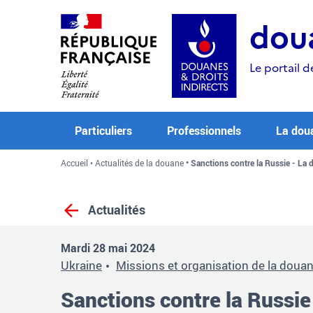
Aller
Aller
Aller
au
à
au
doua
contenu
la
menu
recherche
Le portail d
Particuliers
Professionnels
La dou
Accueil
Actualités de la douane
Sanctions contre la Russie - La 
Actualités
Mardi 28 mai 2024
Ukraine
Missions et organisation de la doua
Sanctions contre la Russie