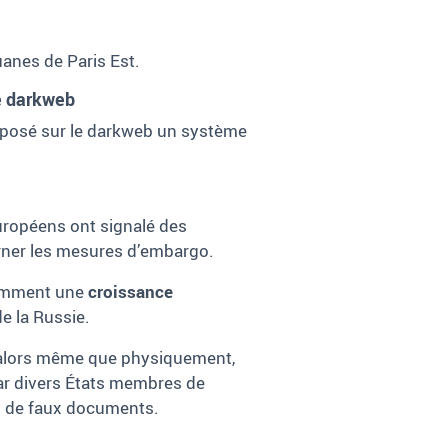
anes de Paris Est.
e darkweb
proposé sur le darkweb un système
européens ont signalé des
rner les mesures d’embargo.
amment une
croissance
e la Russie.
e alors même que physiquement,
 par divers États membres de
ant de faux documents.