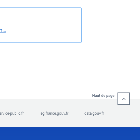
on…
Haut de page
ervice-public.fr
legifrance.gouv.fr
data.gouv.fr