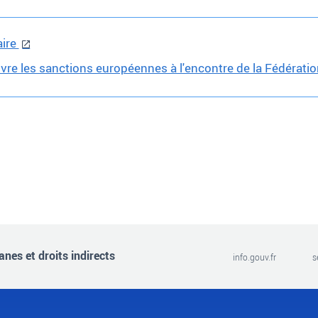
aire
re les sanctions européennes à l'encontre de la Fédérati
nes et droits indirects
info.gouv.fr
s