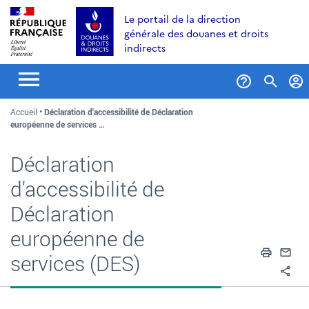
Aller
Aller
Aller
Le portail de la direction
au
à
au
générale des douanes et droits
contenu
la
menu
indirects
recherche
Formul
Accueil
Déclaration d'accessibilité de Déclaration
de
européenne de services …
recher
Déclaration
d'accessibilité de
Déclaration
européenne de
Impri
En
services (DES)
Pa