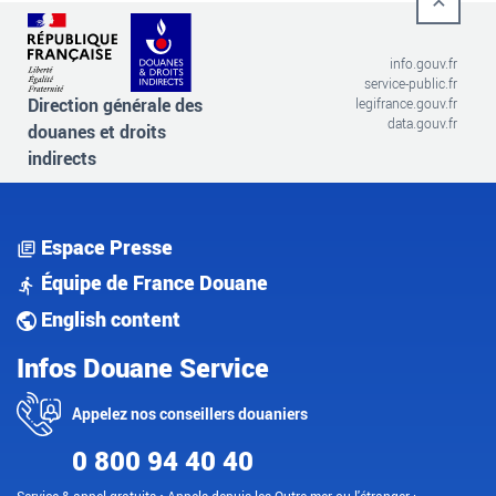
info.gouv.fr
service-public.fr
Direction générale des
legifrance.gouv.fr
data.gouv.fr
douanes et droits
indirects
Espace Presse
Équipe de France Douane
English content
Infos Douane Service
Appelez nos conseillers douaniers
0 800 94 40 40
Service & appel gratuits • Appels depuis les Outre-mer ou l'étranger :