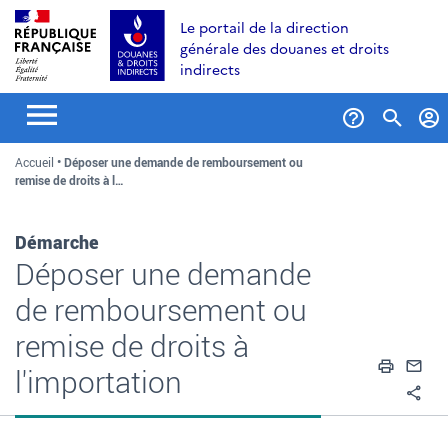
Aller
Aller
Aller
Le portail de la direction
au
à
au
générale des douanes et droits
contenu
la
menu
indirects
recherche
Formul
Accueil
Déposer une demande de remboursement ou
de
remise de droits à l…
recher
Démarche
Déposer une demande
de remboursement ou
remise de droits à
Impri
En
l'importation
Pa