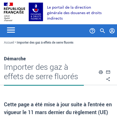
Aller
Aller
Aller
Le portail de la direction
au
à
au
générale des douanes et droits
contenu
la
menu
indirects
recherche
Formul
Accueil
Importer des gaz à effets de serre fluorés
de
recher
Démarche
Importer des gaz à
Impri
En
effets de serre fluorés
Pa
Cette page a été mise à jour suite à l'entrée en
vigueur le 11 mars dernier du règlement (UE)