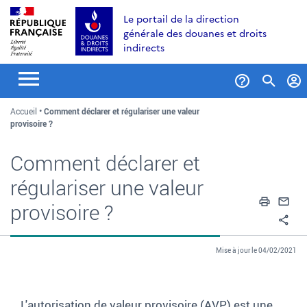
Aller
Aller
Aller
Le portail de la direction
au
à
au
générale des douanes et droits
contenu
la
menu
indirects
recherche
Formul
Accueil
Comment déclarer et régulariser une valeur
de
provisoire ?
recher
Comment déclarer et
régulariser une valeur
Impri
En
provisoire ?
Pa
Mise à jour le 04/02/2021
L'autorisation de valeur provisoire (AVP) est une