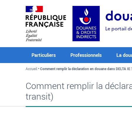
Aller
Aller
Aller
au
à
au
doua
contenu
la
menu
recherche
Le portail d
Particuliers
Professionnels
La dou
Accueil
Comment remplir la déclaration en douane dans DELTA IE 
Comment remplir la déclara
transit)