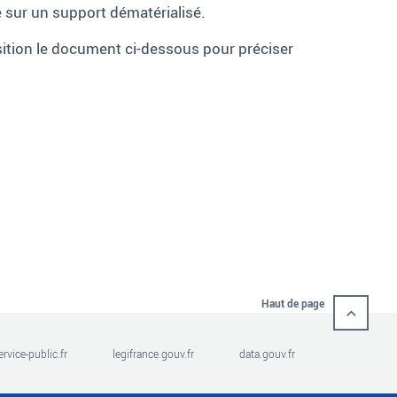
sur un support dématérialisé.
osition le document ci-dessous pour préciser
Haut de page
ervice-public.fr
legifrance.gouv.fr
data.gouv.fr