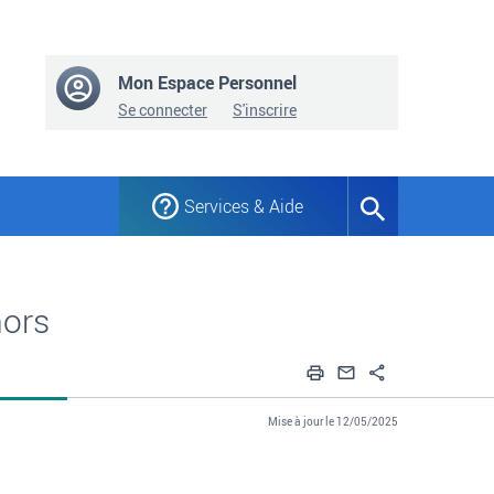
Mon Espace Personnel
Se connecter
S'inscrire
Services & Aide
Formulaire
de
recherche
hors
Imprimer
Envoyer par em
Partager
Mise à jour le 12/05/2025