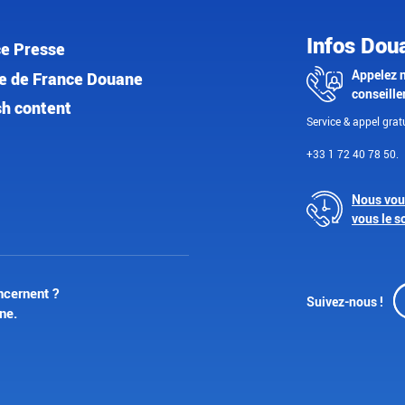
Infos Dou
e Presse
Appelez 
e de France Douane
conseille
sh content
Service & appel gratu
+33 1 72 40 78 50.
Nous vou
vous le s
ncernent ?
Suivez-nous !
ne.