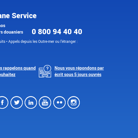
ane Service
nos
0 800 94 40 40
rs douaniers
its • Appels depuis les Outre-mer ou l'étranger :
s rappelons quand
Nous vous répondons par
ouhaitez
écrit sous 5 jours ouvrés
Facebook
Twitter
LinkedIn
Youtube
Flickr
Instagram