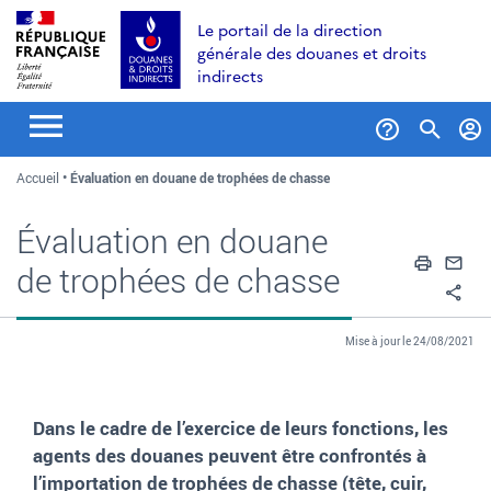
Aller
Aller
Aller
Le portail de la direction
au
à
au
générale des douanes et droits
contenu
la
menu
indirects
recherche
Formul
Accueil
Évaluation en douane de trophées de chasse
de
recher
Évaluation en douane
Impri
En
de trophées de chasse
Pa
Mise à jour le 24/08/2021
Dans le cadre de l’exercice de leurs fonctions, les
agents des douanes peuvent être confrontés à
l’importation de trophées de chasse (tête, cuir,