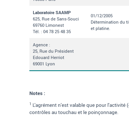
Laboratoire SAAMP
01/12/2005
625, Rue de Sans-Souci
Détermination du ti
69760 Limonest
et platine.
Tél.
:
04 78 25 48 35
Agence :
25, Rue du Président
Edouard Herriot
69001 Lyon
Note
s :
1
L'agrément n'est valable que pour l'activité
contrôles au touchau et le poinçonnage.