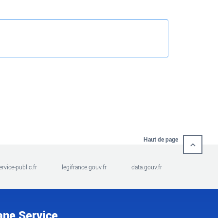
Haut de page
ervice-public.fr
legifrance.gouv.fr
data.gouv.fr
ane Service