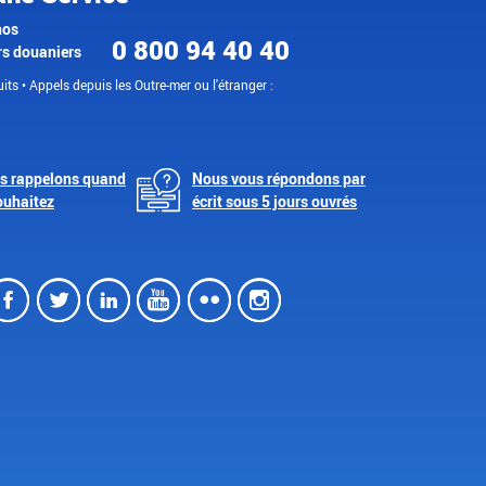
nos
0 800 94 40 40
rs douaniers
its • Appels depuis les Outre-mer ou l'étranger :
s rappelons quand
Nous vous répondons par
ouhaitez
écrit sous 5 jours ouvrés
Facebook
Twitter
LinkedIn
Youtube
Flickr
Instagram