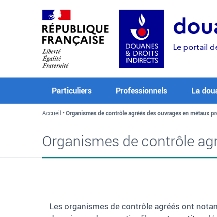
Aller
Aller
Aller
au
à
au
doua
contenu
la
menu
recherche
Le portail d
Particuliers
Professionnels
La dou
Accueil
Organismes de contrôle agréés des ouvrages en métaux pr
Organismes de contrôle ag
Les organismes de contrôle agréés ont notam