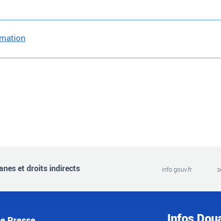
rmation
nes et droits indirects
info.gouv.fr
s
Infos Dou
e Presse