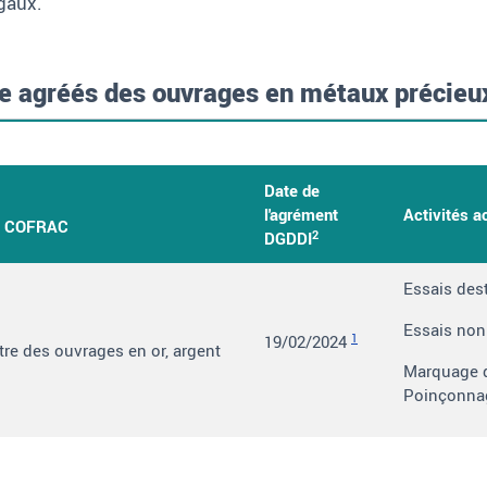
égaux.
le agréés des ouvrages en métaux précieu
Date de
l'agrément
Activités a
 le COFRAC
2
DGDDI
Essais destr
Essais non 
1
19/02/2024
tre des ouvrages en or, argent
Marquage de
Poinçonnag