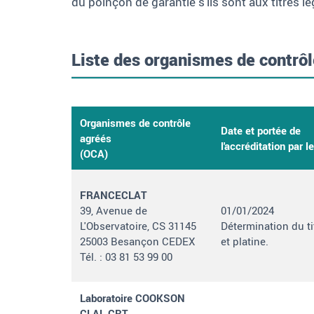
du poinçon de garantie s'ils sont aux titres l
Liste des organismes de contrô
Organismes de contrôle
Date et portée de
agréés
l'accréditation par
(OCA)
FRANCECLAT
39, Avenue de
01/01/2024
L'Observatoire, CS 31145
Détermination du ti
25003 Besançon CEDEX
et platine.
Tél.
:
03 81 53 99 00
Laboratoire COOKSON
CLAL CRT