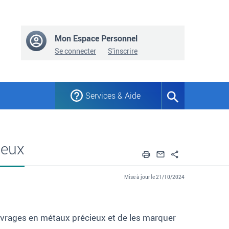
Mon Espace Personnel
Se connecter
S'inscrire
Services & Aide
Formulaire
de
recherche
ieux
Imprimer
Envoyer par em
Partager
Mise à jour le 21/10/2024
uvrages en métaux précieux et de les marquer