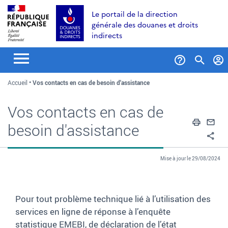
Aller
Aller
Aller
Le portail de la direction
au
à
au
générale des douanes et droits
contenu
la
menu
indirects
recherche
Formul
Accueil
Vos contacts en cas de besoin d'assistance
de
recher
Vos contacts en cas de
Impri
En
besoin d'assistance
Pa
Mise à jour le 29/08/2024
Pour tout problème technique lié à l’utilisation des
services en ligne de réponse à l’enquête
statistique EMEBI, de déclaration de l’état