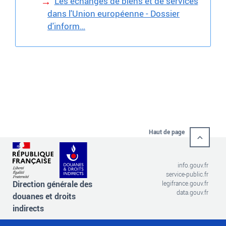
Les échanges de biens et de services
dans l'Union européenne - Dossier
d'inform…
Haut de page
info.gouv.fr
service-public.fr
Direction générale des
legifrance.gouv.fr
data.gouv.fr
douanes et droits
indirects