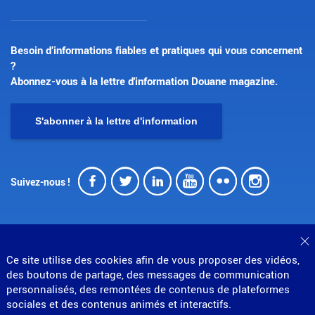
Besoin d’informations fiables et pratiques qui vous concernent
?
Abonnez-vous à la lettre d'information Douane magazine.
S'abonner à la lettre d'information
Facebook
Twitter
LinkedIn
Youtube
Flickr
Insta
Suivez-nous !
F
Ce site utilise des cookies afin de vous proposer des vidéos,
des boutons de partage, des messages de communication
© Direction générale des douanes et droits indirects
personnalisés, des remontées de contenus de plateformes
MENU
Mentions légales
Données personnelles
sociales et des contenus animés et interactifs.
Gestion des cookies
Accessibilité : partiellement conforme