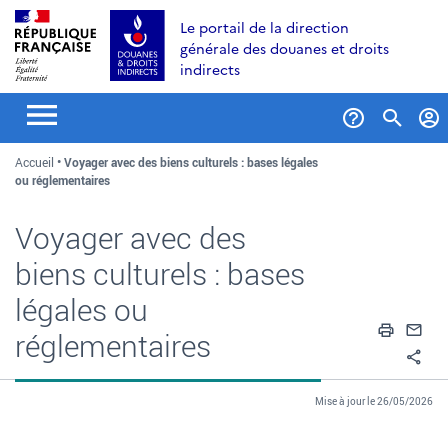
Aller
Aller
Aller
Le portail de la direction
au
à
au
générale des douanes et droits
contenu
la
menu
indirects
recherche
Formul
Accueil
Voyager avec des biens culturels : bases légales
de
ou réglementaires
recher
Voyager avec des
biens culturels : bases
légales ou
Impri
En
réglementaires
Pa
Mise à jour le 26/05/2026