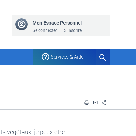
Mon Espace Personnel
Se connecter
S'inscrire
Services & Aide
Formulaire
de
recherche
Imprimer
Envoyer par em
Partager
ts végétaux, je peux être