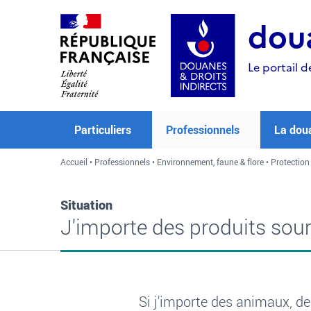
Aller
Aller
Aller
au
à
au
doua
contenu
la
menu
recherche
Le portail d
Particuliers
Professionnels
La dou
Accueil
Professionnels
Environnement, faune & flore
Protection 
Situation
J'importe des produits sou
Si j'importe des animaux, de