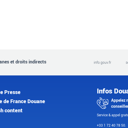
nes et droits indirects
info.gouv.fr
s
Infos Dou
e Presse
Appelez 
e de France Douane
conseille
sh content
Service & appel gratu
+33 1 72 40 78 50.