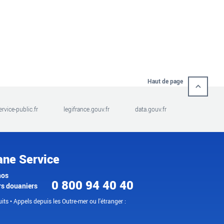
Haut de page
ervice-public.fr
legifrance.gouv.fr
data.gouv.fr
ane Service
nos
0 800 94 40 40
rs douaniers
its • Appels depuis les Outre-mer ou l'étranger :