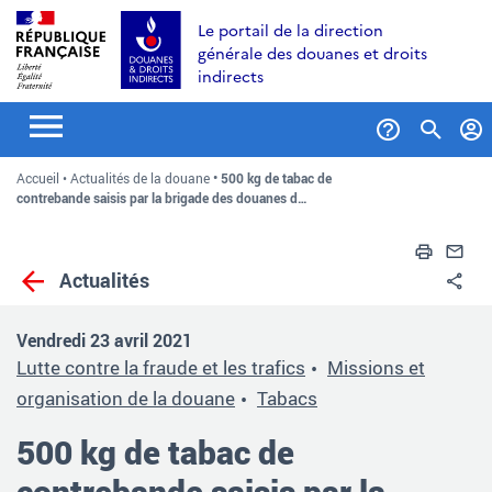
Aller
Aller
Aller
Le portail de la direction
au
à
au
générale des douanes et droits
contenu
la
menu
indirects
recherche
Formul
Accueil
Actualités de la douane
500 kg de tabac de
de
contrebande saisis par la brigade des douanes d…
recher
Impri
En
Actualités
Pa
Vendredi 23 avril 2021
Lutte contre la fraude et les trafics
Missions et
organisation de la douane
Tabacs
500 kg de tabac de
contrebande saisis par la