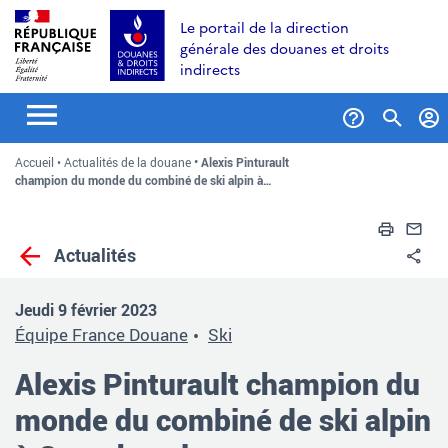
Aller
Aller
Aller
Le portail de la direction
au
à
au
générale des douanes et droits
contenu
la
menu
indirects
recherche
Formul
Accueil
Actualités de la douane
Alexis Pinturault
de
champion du monde du combiné de ski alpin à…
recher
Impri
En
Actualités
Pa
Jeudi 9 février 2023
Équipe France Douane
Ski
Alexis Pinturault champion du
monde du combiné de ski alpin