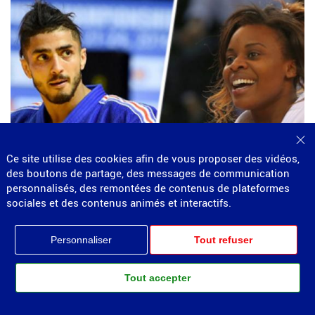
Fe
Ce site utilise des cookies afin de vous proposer des vidéos,
des boutons de partage, des messages de communication
personnalisés, des remontées de contenus de plateformes
sociales et des contenus animés et interactifs.
29.10.2019
Personnaliser
Tout refuser
Judo , Équipe France Douane
Judo - Deux médailles pour l'équipe de France
douane
Tout accepter
Les judokas Walide Khyar et Madeleine Malonga remportent les
médailles d'argent…