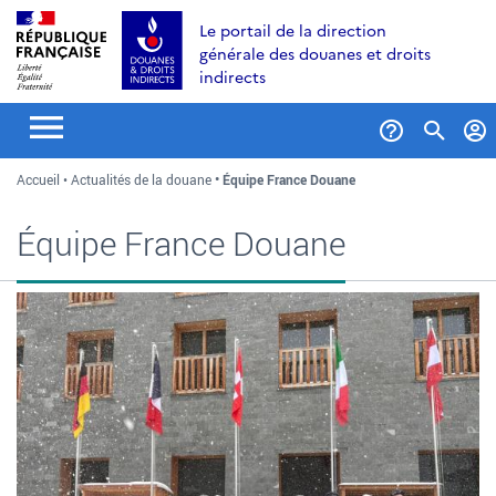
Aller
Aller
Aller
Le portail de la direction
au
à
au
générale des douanes et droits
contenu
la
menu
indirects
recherche
Formul
Accueil
Actualités de la douane
Équipe France Douane
de
recher
Équipe France Douane