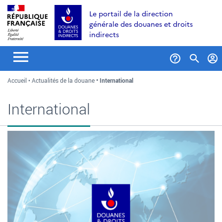
Aller
Aller
Aller
Le portail de la direction
au
à
au
générale des douanes et droits
contenu
la
menu
indirects
recherche
Formul
Accueil
Actualités de la douane
International
de
recher
International