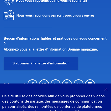
Nous vous rappelons quand vous le souhaitez
Nous vous répondons par écrit sous 5 jours ouvrés
Besoin d’informations fiables et pratiques qui vous concernent
?
Abonnez-vous à la lettre d'information Douane magazine.
S'abonner à la lettre d'information
Facebook
Twitter
LinkedIn
Youtube
Flickr
Insta
Suivez-nous !
Fe
Ce site utilise des cookies afin de vous proposer des vidéos,
des boutons de partage, des messages de communication
personnalisés, des remontées de contenus de plateformes