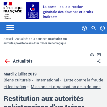
Aller
Aller
Aller
Le portail de la direction
au
à
au
générale des douanes et droits
contenu
la
menu
indirects
recherche
Formul
Accueil
Actualités de la douane
Restitution aux
de
autorités pakistanaises d’un trésor archéologique
recher
Impri
En
Actualités
Pa
Mardi 2 juillet 2019
Biens culturels
International
Lutte contre la fraude
et les trafics
Missions et organisation de la douane
Restitution aux autorités
pakistanaises d’un trésor