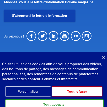
Abonnez-vous à la lettre d'information Douane magazine.
S'abonner à la lettre d'information
Facebook
Twitter
LinkedIn
Youtube
Flickr
Insta
Suivez-nous !
F
Ce site utilise des cookies afin de vous proposer des vidéos,
© Direction générale des douanes et droits indirects
des boutons de partage, des messages de communication
personnalisés, des remontées de contenus de plateformes
MENU
Mentions légales
Données personnelles
sociales et des contenus animés et interactifs.
Gestion des cookies
Accessibilité : partiellement conforme
PIED
Plan du site
Personnaliser
Tout refuser
Partenariats
DE
PAGE
Tout accepter