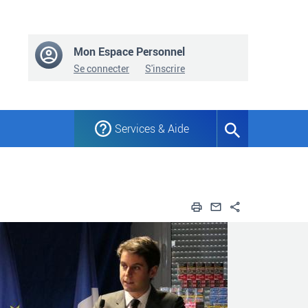
Mon Espace Personnel
Se connecter
S'inscrire
Services & Aide
Formulaire
de
recherche
Imprimer
Envoyer par em
Partager