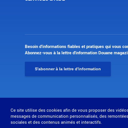
Besoin d’informations fiables et pratiques qui vous co
Abonnez-vous à la lettre d'information Douane magazi
S'abonner à la lettre d'information
© Direction générale des douanes et droits indirects
Ce site utilise des cookies afin de vous proposer des vidéo
MENU
messages de communication personnalisés, des remontées
Mentions légales
Données personnelles
Gestion des cookies
sociales et des contenus animés et interactifs.