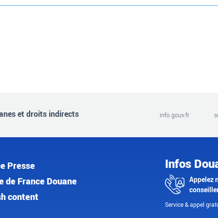
nes et droits indirects
info.gouv.fr
s
Infos Dou
e Presse
Appelez 
e de France Douane
conseille
sh content
Service & appel gratu