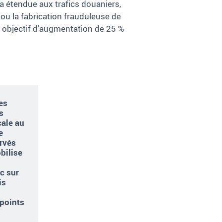
ra étendue aux trafics douaniers,
u la fabrication frauduleuse de
un objectif d’augmentation de 25 %
des
s
cale au
e
ervés
bilise
ac sur
is
 points