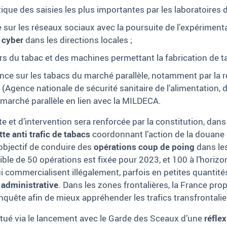
que des saisies les plus importantes par les laboratoires d
sur les réseaux sociaux avec la poursuite de l’expériment
 cyber
dans les directions locales ;
s du tabac et des machines permettant la fabrication de taba
nce sur les tabacs du marché parallèle, notamment par la r
Agence nationale de sécurité sanitaire de l’alimentation, d
 marché parallèle en lien avec la MILDECA.
te et d’intervention sera renforcée par la constitution, dan
te anti trafic de tabacs
coordonnant l’action de la douane e
bjectif de conduire des
opérations coup de poing
dans les
ble de 50 opérations est fixée pour 2023, et 100 à l’horiz
i commercialisent illégalement, parfois en petites quantités
 administrative
. Dans les zones frontalières, la France pro
uête afin de mieux appréhender les trafics transfrontalie
entué via le lancement avec le Garde des Sceaux d’une
réfle