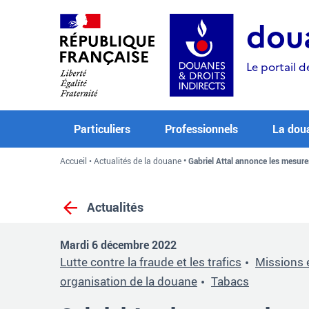
Aller
Aller
Aller
au
à
au
doua
contenu
la
menu
recherche
Le portail d
Particuliers
Professionnels
La dou
Accueil
Actualités de la douane
Gabriel Attal annonce les mesu
Actualités
Mardi 6 décembre 2022
Lutte contre la fraude et les trafics
Missions 
organisation de la douane
Tabacs