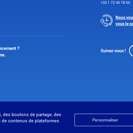
+33 1 72 40 78 50.
Nous vou
vous le s
ncernent ?
Suivez-nous !
ne.
s, des boutons de partage, des
Personnaliser
 de contenus de plateformes
Accessibilité : partiellement conforme
Plan du site