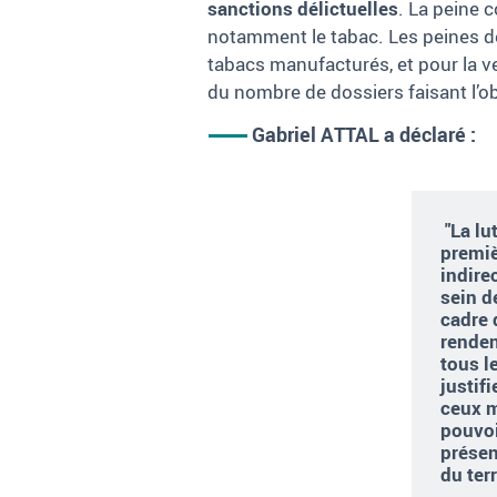
sanctions délictuelles
. La peine 
notamment le tabac. Les peines d
tabacs manufacturés, et pour la ve
du nombre de dossiers faisant l’obj
Gabriel ATTAL a déclaré :
"La lu
premiè
indire
sein d
cadre 
renden
tous l
justif
ceux m
pouvoi
présen
du ter