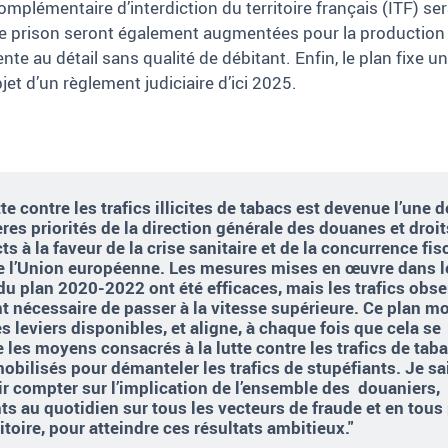
complémentaire d’interdiction du territoire français (ITF) se
e prison seront également augmentées pour la production o
nte au détail sans qualité de débitant. Enfin, le plan fixe 
et d’un règlement judiciaire d’ici 2025.
tte contre les trafics illicites de tabacs est devenue l’une 
res priorités de la direction générale des douanes et droit
cts à la faveur de la crise sanitaire et de la concurrence fis
e l’Union européenne. Les mesures mises en œuvre dans l
du plan 2020-2022 ont été efficaces, mais les trafics obs
t nécessaire de passer à la vitesse supérieure. Ce plan mo
es leviers disponibles, et aligne, à chaque fois que cela se
ie les moyens consacrés à la lutte contre les trafics de tab
obilisés pour démanteler les trafics de stupéfiants. Je sa
r compter sur l’implication de l’ensemble des douaniers,
ts au quotidien sur tous les vecteurs de fraude et en tous
ritoire, pour atteindre ces résultats ambitieux."