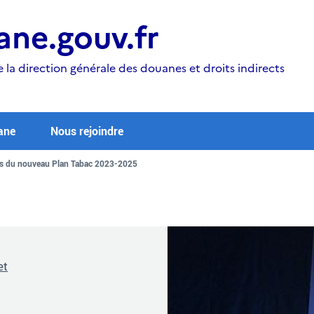
ne.gouv.fr
e la direction générale des douanes et droits indirects
ane
Nous rejoindre
res du nouveau Plan Tabac 2023-2025
et