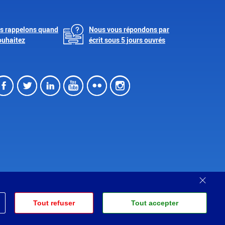
s rappelons quand
Nous vous répondons par
ouhaitez
écrit sous 5 jours ouvrés
Facebook
Twitter
LinkedIn
Youtube
Flickr
Instagram
Ferm
Partenariats
Tout refuser
Tout accepter