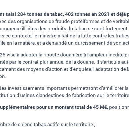
nt saisi 284 tonnes de tabac, 402 tonnes en 2021 et déjà 
vec des organisations de fraude protéiformes et de véritab
 commerce illicites des produits du tabac se sont fortemen
s ce contexte, le ministre a fait de la lutte contre les trafi
file en la matière, et a demandé un durcissement de son ac
vise à adapter la riposte douanière à l’ampleur inédite p
née par le contrat pluriannuel de la douane. Il s’articule aut
cement des moyens d’action et d’enquête, l’adaptation de l
on.
des investissements importants permettront d’améliorer la 
ution d’usines clandestines de fabrication sur le territoire
upplémentaires pour un montant total de 45 M€,
positionn
e de chiens tabac actifs sur le territoire ;