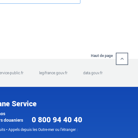
Haut de page
ervice-public.fr
legifrance.gouv.fr
data.gouv.fr
ane Service
nos
0 800 94 40 40
rs douaniers
its • Appels depuis les Outre-mer ou l'étranger :