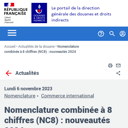
Aller
Aller
Aller
Le portail de la direction
au
à
au
générale des douanes et droits
contenu
la
menu
indirects
recherche
Formul
Accueil
Actualités de la douane
Nomenclature
de
combinée à 8 chiffres (NC8) : nouveautés 2024
recher
Impri
En
Actualités
Pa
Lundi 6 novembre 2023
Nomenclature
Commerce international
Nomenclature combinée à 8
chiffres (NC8) : nouveautés