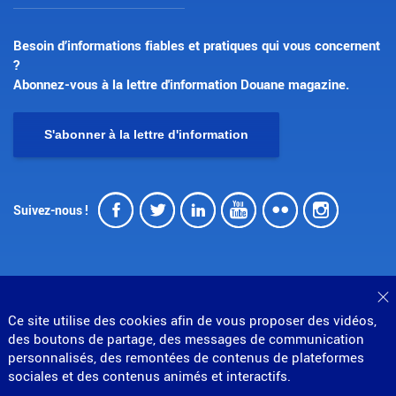
Besoin d’informations fiables et pratiques qui vous concernent
?
Abonnez-vous à la lettre d'information Douane magazine.
S'abonner à la lettre d'information
Facebook
Twitter
LinkedIn
Youtube
Flickr
Insta
Suivez-nous !
F
Ce site utilise des cookies afin de vous proposer des vidéos,
© Direction générale des douanes et droits indirects
des boutons de partage, des messages de communication
MENU
personnalisés, des remontées de contenus de plateformes
Mentions légales
Données personnelles
Gestion des cookies
Accessibilité : partiellement conforme
sociales et des contenus animés et interactifs.
Plan du site