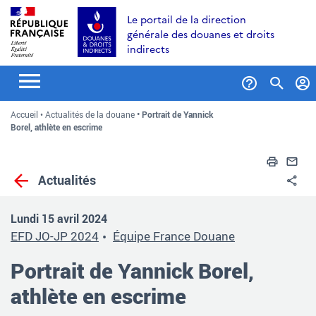
Aller
Aller
Aller
Le portail de la direction
au
à
au
générale des douanes et droits
contenu
la
menu
indirects
recherche
Formul
Accueil
Actualités de la douane
Portrait de Yannick
de
Borel, athlète en escrime
recher
Impri
En
Actualités
Pa
Lundi 15 avril 2024
EFD JO-JP 2024
Équipe France Douane
Portrait de Yannick Borel,
athlète en escrime