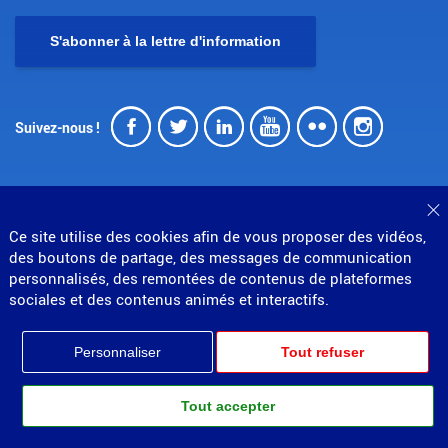
S'abonner à la lettre d'information
Facebook
Twitter
LinkedIn
Youtube
Flickr
Insta
Suivez-nous !
F
Ce site utilise des cookies afin de vous proposer des vidéos,
des boutons de partage, des messages de communication
© Direction générale des douanes et droits indirects
personnalisés, des remontées de contenus de plateformes
MENU
Mentions légales
Données personnelles
sociales et des contenus animés et interactifs.
Gestion des cookies
Accessibilité : partiellement conforme
PIED
Plan du site
Personnaliser
Tout refuser
Partenariats
DE
PAGE
Tout accepter