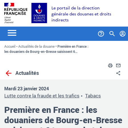
Aller
Aller
Aller
Le portail de la direction
au
à
au
générale des douanes et droits
contenu
la
menu
indirects
recherche
Formul
Accueil
Actualités de la douane
Première en France :
de
les douaniers de Bourg-en-Bresse saisissent 6…
recher
Impri
En
Actualités
Pa
Mardi 23 janvier 2024
Lutte contre la fraude et les trafics
Tabacs
Première en France : les
douaniers de Bourg-en-Bresse