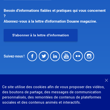
Besoin d’informations fiables et pratiques qui vous concernent
?
Abonnez-vous à la lettre d'information Douane magazine.
S'abonner à la lettre d'information
Facebook
Twitter
LinkedIn
Youtube
Flickr
Insta
Suivez-nous !
F
Ce site utilise des cookies afin de vous proposer des vidéos,
© Direction générale des douanes et droits indirects
des boutons de partage, des messages de communication
MENU
personnalisés, des remontées de contenus de plateformes
Mentions légales
Données personnelles
Gestion des cookies
Accessibilité : partiellement conforme
sociales et des contenus animés et interactifs.
PIED
Plan du site