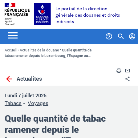
Aller
Aller
Aller
Le portail de la direction
au
à
au
générale des douanes et droits
contenu
la
menu
indirects
recherche
Formul
Accueil
Actualités de la douane
Quelle quantité de
de
tabac ramener depuis le Luxembourg, l’Espagne ou…
recher
Impri
En
Actualités
Pa
Lundi 7 juillet 2025
Tabacs
Voyages
Quelle quantité de tabac
ramener depuis le