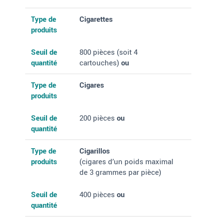
Type de produits
Seuil de quantité
Type de
Cigarettes
produits
Seuil de
800 pièces (soit 4
quantité
cartouches)
ou
Type de
Cigares
produits
Seuil de
200 pièces
ou
quantité
Type de
Cigarillos
produits
(cigares d’un poids maximal
de 3 grammes par pièce)
Seuil de
400 pièces
ou
quantité