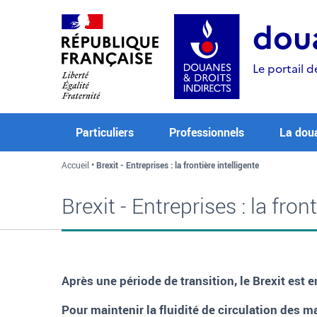
Aller
Aller
Aller
au
à
au
doua
contenu
la
menu
recherche
Le portail d
Particuliers
Professionnels
La dou
Accueil
Brexit - Entreprises : la frontière intelligente
Brexit - Entreprises : la fron
Après une période de transition, le Brexit est
Pour maintenir la fluidité de circulation des