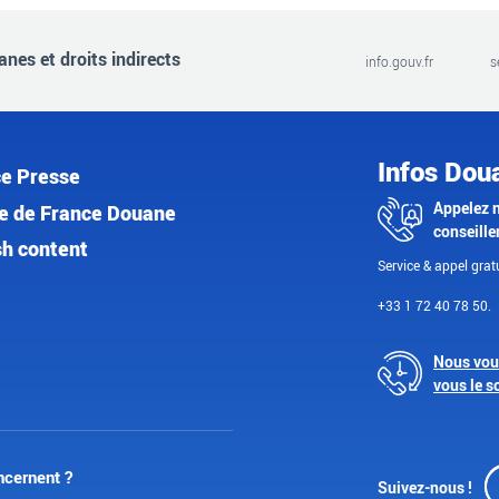
nes et droits indirects
info.gouv.fr
s
Infos Dou
e Presse
Appelez 
e de France Douane
conseille
sh content
Service & appel gratu
+33 1 72 40 78 50.
Nous vou
vous le s
ncernent ?
Suivez-nous !