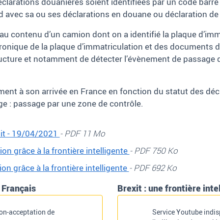
larations douanières soient identifiées par un code barre qu
rd avec sa ou ses déclarations en douane ou déclaration de 
 contenu d’un camion dont on a identifié la plaque d’immatri
ctronique de la plaque d’immatriculation et des documents 
tructure et notamment de détecter l’évènement de passage de
ement à son arrivée en France en fonction du statut des dé
nge
: passage par une zone de contrôle.
xit - 19/04/2021
- PDF 11 Mo
n grâce à la frontière intelligente
- PDF 750 Ko
n grâce à la frontière intelligente
- PDF 692 Ko
s Français
Brexit : une frontière int
non-acceptation de
Service Youtube indis