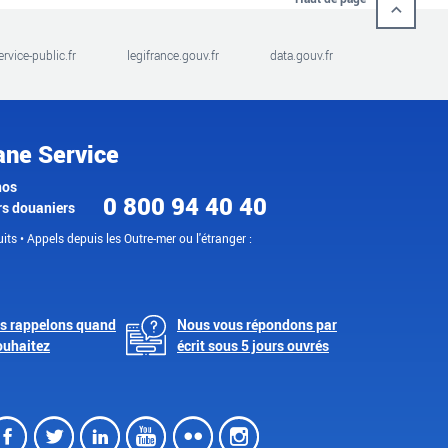
ervice-public.fr
legifrance.gouv.fr
data.gouv.fr
ane Service
nos
0 800 94 40 40
rs douaniers
its • Appels depuis les Outre-mer ou l'étranger :
s rappelons quand
Nous vous répondons par
ouhaitez
écrit sous 5 jours ouvrés
Facebook
Twitter
LinkedIn
Youtube
Flickr
Instagram