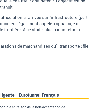
e le chauffeur doit détenir. L’objectif est de
transit.
culation à l’arrivée sur l’infrastructure (port
douaniers, également appelé «
appairage
»,
 frontière. À ce stade, plus aucun retour en
clarations de marchandises qu’il transporte
: file
elligente - Eurotunnel Français
ponible en raison de la non-acceptation de