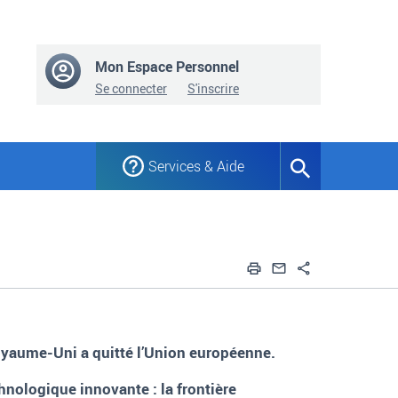
Mon Espace Personnel
Se connecter
S'inscrire
Services & Aide
Formulaire
de
recherche
Imprimer
Envoyer par em
Partager
 Royaume-Uni a quitté l’Union européenne.
echnologique innovante
: la frontière