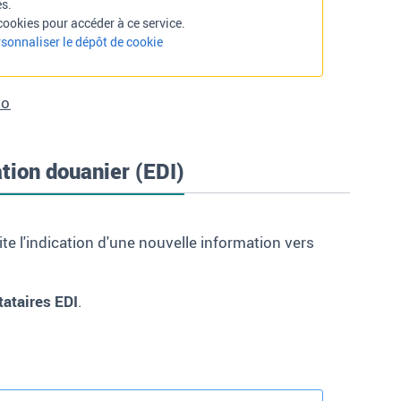
es.
cookies pour accéder à ce service.
sonnaliser le dépôt de cookie
éo
ation douanier (EDI)
ite l'indication d'une nouvelle information vers
tataires EDI
.