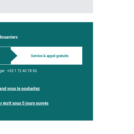
 douaniers
Service & appel gratuits
ger :
+33 1 72 40 78 50.
nd vous le souhaitez
 écrit sous 5 jours ouvrés