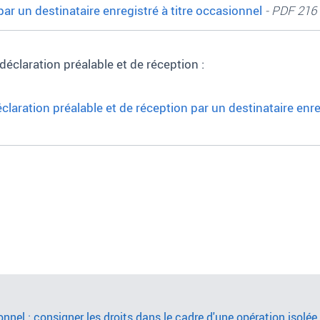
ar un destinataire enregistré à titre occasionnel
- PDF 216
 déclaration préalable et de réception :
éclaration préalable et de réception par un destinataire enre
onnel : consigner les droits dans le cadre d'une opération isolée