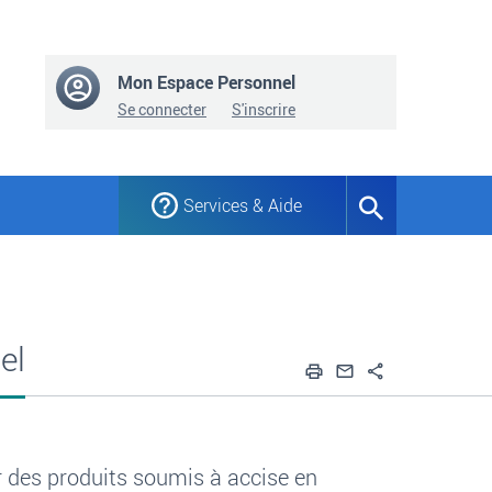
Mon Espace Personnel
Se connecter
S'inscrire
Services & Aide
Formulaire
de
recherche
el
Imprimer
Envoyer par em
Partager
 des produits soumis à accise en