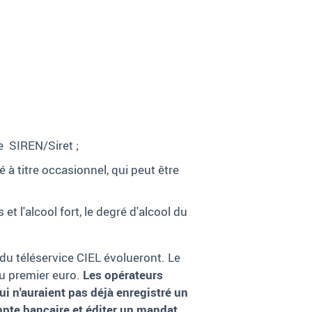
se
SIREN/Siret
;
ré à titre occasionnel, qui peut être
t l'alcool fort, le degré d'alcool du
s du téléservice CIEL évolueront. Le
u premier euro.
Les opérateurs
ui n'auraient pas déjà enregistré un
pte bancaire et éditer un mandat