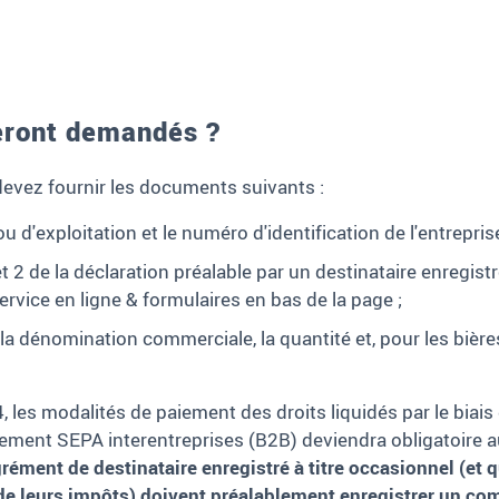
eront demandés ?
devez fournir les documents suivants
:
ou d'exploitation et
le numéro d'identification de l'entrepri
llet 2 de la déclaration préalable par un destinataire enregist
ervice en ligne & formulaires en bas de la page
;
a dénomination commerciale, la quantité et, pour les bières e
4, les modalités de paiement des droits liquidés par le biai
ement SEPA interentreprises (B2B) deviendra obligatoire a
rément de destinataire enregistré à titre occasionnel (et q
e leurs impôts) doivent préalablement enregistrer un com