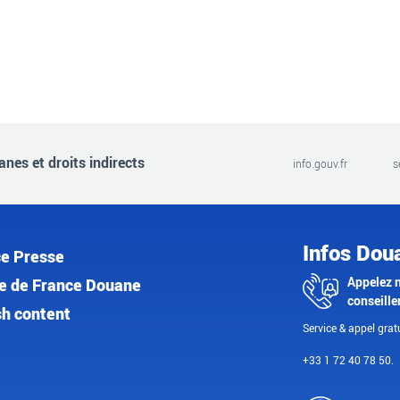
nes et droits indirects
info.gouv.fr
s
Infos Dou
e Presse
Appelez 
e de France Douane
conseille
sh content
Service & appel gratu
+33 1 72 40 78 50.