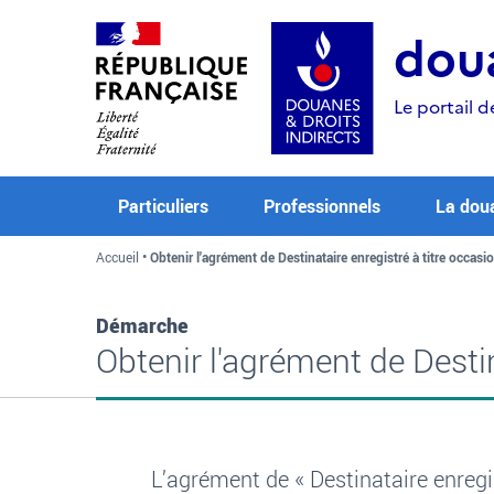
Aller
Aller
Aller
au
à
au
doua
contenu
la
menu
recherche
Le portail d
Particuliers
Professionnels
La dou
Accueil
Obtenir l'agrément de Destinataire enregistré à titre occasi
Démarche
Obtenir l'agrément de Destin
L’agrément de «
Destinataire enregi