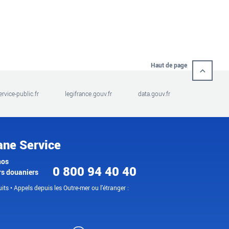
Haut de page
ervice-public.fr
legifrance.gouv.fr
data.gouv.fr
ane Service
nos
0 800 94 40 40
rs douaniers
its • Appels depuis les Outre-mer ou l'étranger :