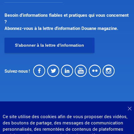
Besoin d’informations fiables et pratiques qui vous concernent
?
Abonnez-vous à la lettre d'information Douane magazine.
S'abonner à la lettre d'information
Facebook
Twitter
LinkedIn
Youtube
Flickr
Insta
Suivez-nous !
F
© Direction générale des douanes et droits indirects
Ce site utilise des cookies afin de vous proposer des vidéos,
MENU
Mentions légales
Données personnelles
des boutons de partage, des messages de communication
Gestion des cookies
Accessibilité : partiellement conforme
personnalisés, des remontées de contenus de plateformes
Plan du site