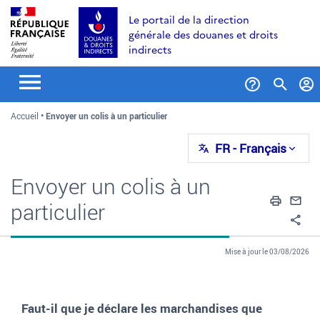
Aller
Aller
Aller
Le portail de la direction
au
à
au
générale des douanes et droits
contenu
la
menu
indirects
recherche
Formul
Accueil
Envoyer un colis à un particulier
de
recher
FR
- Français
Envoyer un colis à un
Impri
En
particulier
Pa
Mise à jour le 03/08/2026
Faut-il que je déclare les marchandises que