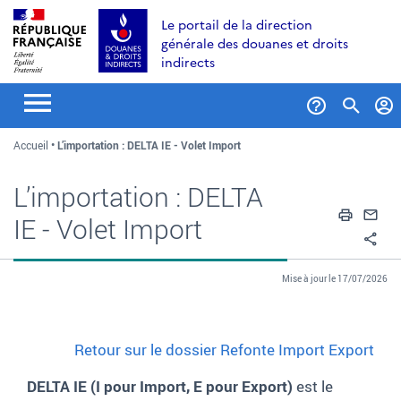
Aller
Aller
Aller
Le portail de la direction
au
à
au
générale des douanes et droits
contenu
la
menu
indirects
recherche
Formul
Accueil
L’importation : DELTA IE - Volet Import
de
recher
L’importation : DELTA
Impri
En
IE - Volet Import
Pa
Mise à jour le 17/07/2026
Retour sur le dossier Refonte Import Export
DELTA IE (I pour Import, E pour Export)
est le