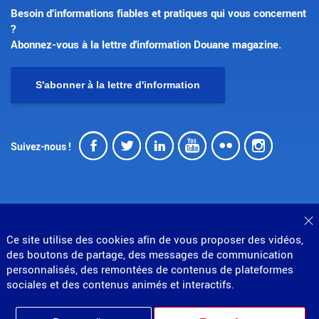
Besoin d’informations fiables et pratiques qui vous concernent
?
Abonnez-vous à la lettre d'information Douane magazine.
S'abonner à la lettre d'information
Facebook
Twitter
LinkedIn
Youtube
Flickr
Insta
Suivez-nous !
F
Ce site utilise des cookies afin de vous proposer des vidéos,
© Direction générale des douanes et droits indirects
des boutons de partage, des messages de communication
MENU
Mentions légales
Données personnelles
personnalisés, des remontées de contenus de plateformes
Gestion des cookies
Accessibilité : partiellement conforme
sociales et des contenus animés et interactifs.
PIED
Plan du site
Partenariats