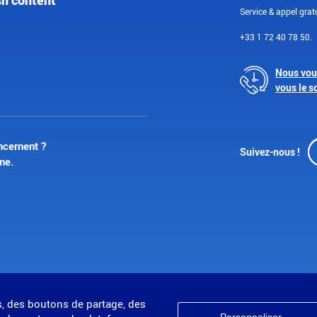
sh content
Service & appel gratu
+33 1 72 40 78 50.
Nous vou
vous le s
ncernent ?
Suivez-nous !
ne.
s, des boutons de partage, des
Personnaliser