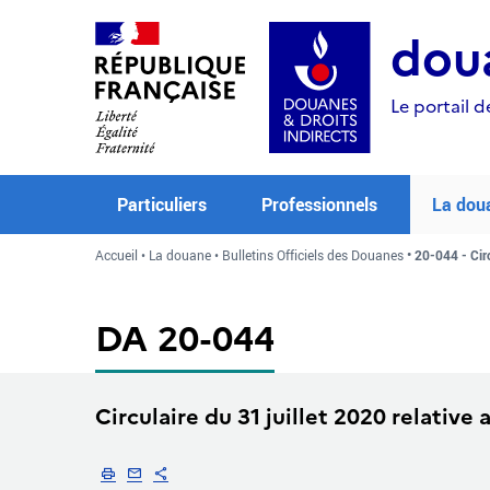
Aller
Aller
Aller
au
à
au
doua
contenu
la
menu
recherche
Le portail d
Particuliers
Professionnels
La dou
Accueil
La douane
Bulletins Officiels des Douanes
20-044 - Circ
DA 20-044
Circulaire du 31 juillet 2020 relative
Imprimer
Envoyer par email
Partager