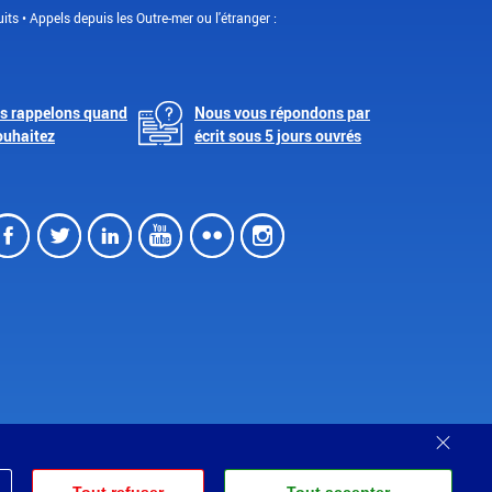
its • Appels depuis les Outre-mer ou l'étranger :
s rappelons quand
Nous vous répondons par
ouhaitez
écrit sous 5 jours ouvrés
Facebook
Twitter
LinkedIn
Youtube
Flickr
Instagram
Ferm
Partenariats
Tout refuser
Tout accepter