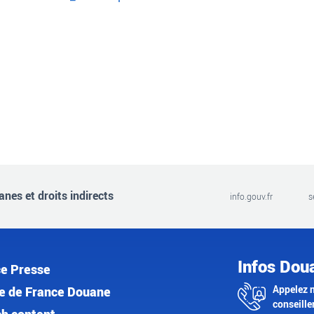
nes et droits indirects
info.gouv.fr
s
Infos Dou
e Presse
Appelez 
e de France Douane
conseille