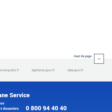
Haut de page
ervice-public.fr
legifrance.gouv.fr
data.gouv.fr
ane Service
nos
0 800 94 40 40
rs douaniers