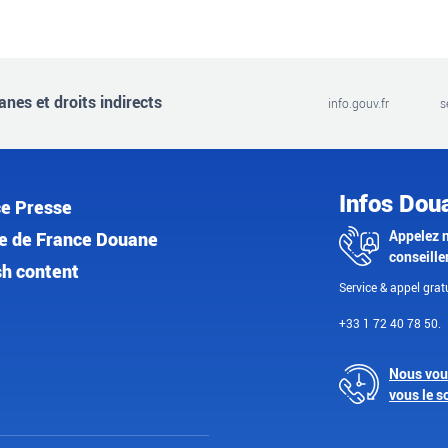
nes et droits indirects
info.gouv.fr
s
Infos Dou
e Presse
Appelez 
e de France Douane
conseille
sh content
Service & appel gratu
+33 1 72 40 78 50.
Nous vou
vous le s