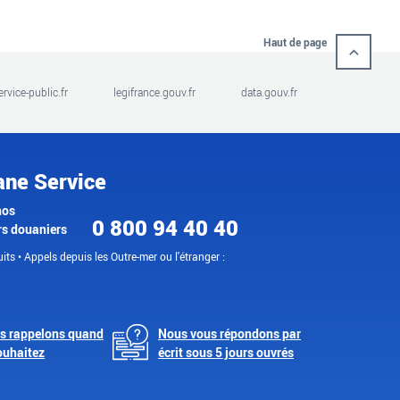
Haut de page
ervice-public.fr
legifrance.gouv.fr
data.gouv.fr
ane Service
nos
0 800 94 40 40
rs douaniers
its • Appels depuis les Outre-mer ou l'étranger :
s rappelons quand
Nous vous répondons par
ouhaitez
écrit sous 5 jours ouvrés