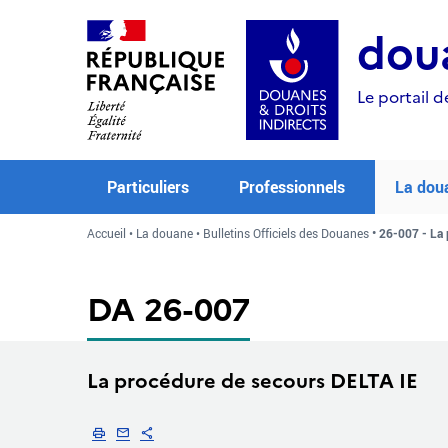
Aller
Aller
Aller
au
à
au
doua
contenu
la
menu
recherche
Le portail d
Particuliers
Professionnels
La dou
Accueil
La douane
Bulletins Officiels des Douanes
26-007 - La 
DA 26-007
La procédure de secours DELTA IE
Imprimer
Envoyer par email
Partager