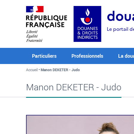
Aller
Aller
Aller
au
à
au
doua
contenu
la
menu
recherche
Le portail d
Particuliers
Professionnels
La dou
Accueil
Manon DEKETER - Judo
Manon DEKETER - Judo