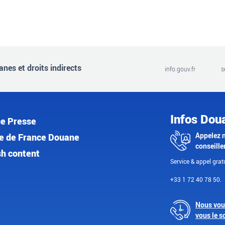
nes et droits indirects
info.gouv.fr
s
Infos Dou
e Presse
Appelez 
e de France Douane
conseille
sh content
Service & appel gratu
+33 1 72 40 78 50.
Nous vou
vous le s