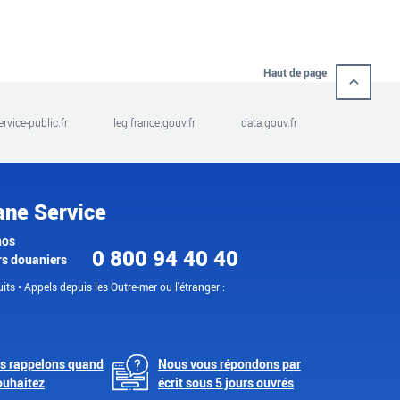
Haut de page
ervice-public.fr
legifrance.gouv.fr
data.gouv.fr
ane Service
nos
0 800 94 40 40
rs douaniers
its • Appels depuis les Outre-mer ou l'étranger :
s rappelons quand
Nous vous répondons par
ouhaitez
écrit sous 5 jours ouvrés