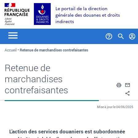
Aller
Aller
Aller
Le portail de la direction
au
à
au
générale des douanes et droits
contenu
la
menu
indirects
recherche
Formul
Accueil
Retenue de marchandises contrefaisantes
de
recher
Retenue de
marchandises
Impri
En
contrefaisantes
Pa
Mise à jour le 04/06/2025
L’action des services douaniers est subordonnée