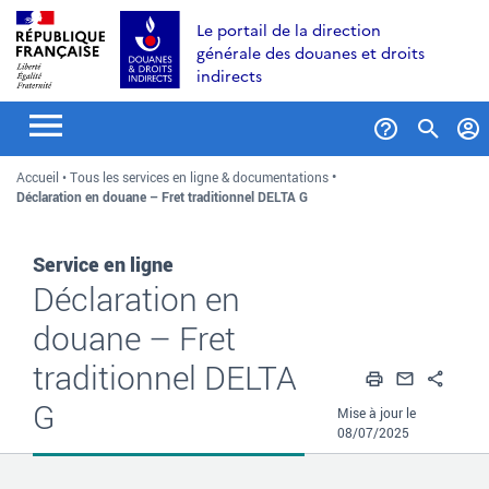
Aller
Aller
Aller
Le portail de la direction
au
à
au
générale des douanes et droits
contenu
la
menu
indirects
recherche
Formul
Accueil
Tous les services en ligne & documentations
de
Déclaration en douane – Fret traditionnel DELTA G
recher
Service en ligne
Déclaration en
douane – Fret
traditionnel DELTA
Imprimer
Envoyer
Part
G
Mise à jour le
08/07/2025