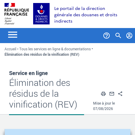
Aller
Aller
Aller
Le portail de la direction
au
à
au
générale des douanes et droits
contenu
la
menu
indirects
recherche
Formul
Accueil
Tous les services en ligne & documentations
de
Élimination des résidus de la vinification (REV)
recher
Service en ligne
Élimination des
résidus de la
Imprimer
Envoyer
Part
vinification (REV)
Mise à jour le
07/08/2026