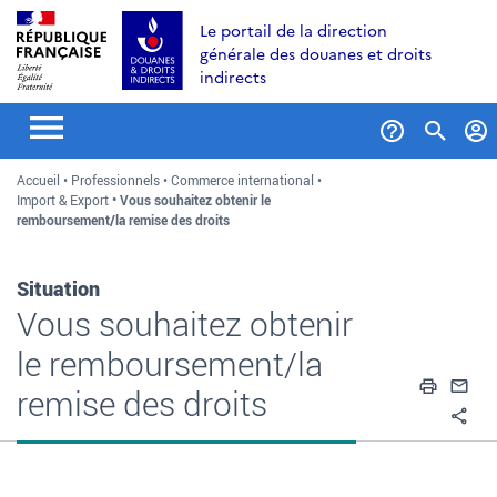
Aller
Aller
Aller
Le portail de la direction
au
à
au
générale des douanes et droits
contenu
la
menu
indirects
recherche
Formul
Accueil
Professionnels
Commerce international
de
Import & Export
Vous souhaitez obtenir le
recher
remboursement/la remise des droits
Situation
Vous souhaitez obtenir
le remboursement/la
Impri
En
remise des droits
Pa