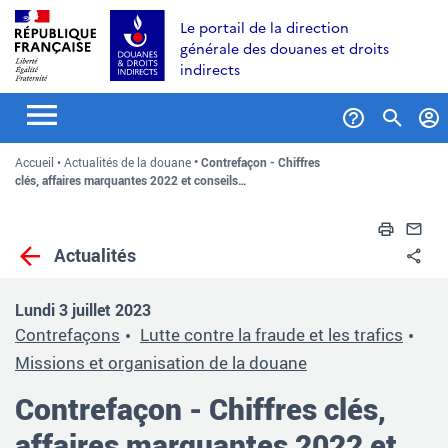
Aller
Aller
Aller
Le portail de la direction
au
à
au
générale des douanes et droits
contenu
la
menu
indirects
recherche
Formul
Accueil
Actualités de la douane
Contrefaçon - Chiffres
de
clés, affaires marquantes 2022 et conseils…
recher
Impri
En
Actualités
Pa
Lundi 3 juillet 2023
Contrefaçons
Lutte contre la fraude et les trafics
Missions et organisation de la douane
Contrefaçon - Chiffres clés,
affaires marquantes 2022 et