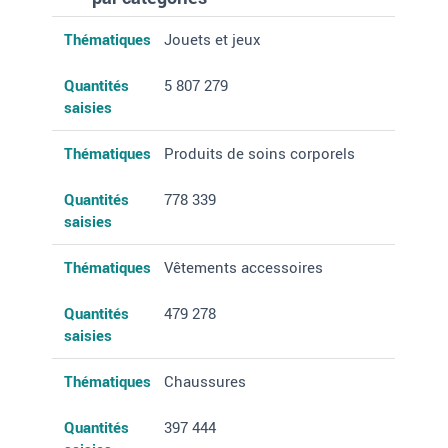
Thématiques
Quantités saisies
Thématiques
Jouets et jeux
Quantités
5 807 279
saisies
Thématiques
Produits de soins corporels
Quantités
778 339
saisies
Thématiques
Vêtements accessoires
Quantités
479 278
saisies
Thématiques
Chaussures
Quantités
397 444