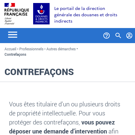
Aller
Aller
Aller
Le portail de la direction
au
à
au
générale des douanes et droits
contenu
la
menu
indirects
recherche
Formul
Accueil
Professionnels
Autres démarches
de
Contrefaçons
recher
CONTREFAÇONS
Vous êtes titulaire d’un ou plusieurs droits
de propriété intellectuelle. Pour vous
protéger des contrefaçons,
vous pouvez
dépos
er
une demande d’intervention
afin