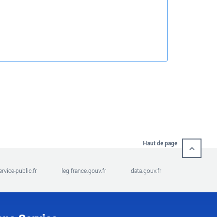
Haut de page
ervice-public.fr
legifrance.gouv.fr
data.gouv.fr