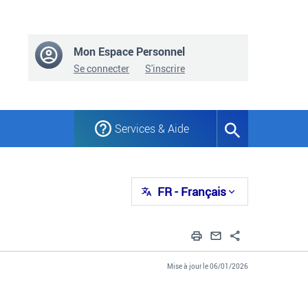
Mon Espace Personnel
Se connecter
S'inscrire
Services & Aide
Formulaire
de
recherche
FR
- Français
Imprimer
Envoyer par em
Partager
Mise à jour le 06/01/2026