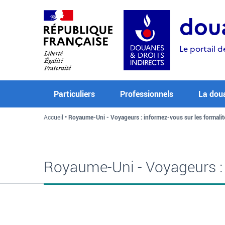
Aller
Aller
Aller
au
à
au
doua
contenu
la
menu
recherche
Le portail d
Particuliers
Professionnels
La dou
Accueil
Royaume-Uni - Voyageurs : informez-vous sur les formalit
Royaume-Uni - Voyageurs : 