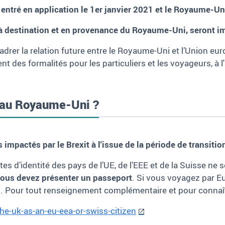
 entré en application le 1er
janvier 2021 et le Royaume-Uni
à destination et en provenance du Royaume-Uni, seront i
rer la relation future entre le Royaume-Uni et l’Union eu
 des formalités pour les particuliers et les voyageurs, à l'
au Royaume-Uni ?
s impactés par le
Brexit
à l'issue de la période de transitio
rtes d’identité des pays de l’UE, de l’EEE et de la Suisse
ous devez présenter un passeport
. Si vous voyagez par Eur
 Pour tout renseignement complémentaire et pour connaître l
he-uk-as-an-eu-eea-or-swiss-citizen