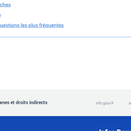
rches
e
uestions les plus fréquentes
nes et droits indirects
info.gouv.fr
s