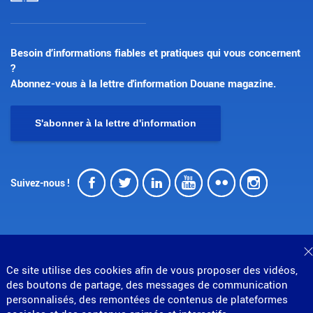
Besoin d’informations fiables et pratiques qui vous concernent
?
Abonnez-vous à la lettre d'information Douane magazine.
S'abonner à la lettre d'information
Facebook
Twitter
LinkedIn
Youtube
Flickr
Insta
Suivez-nous !
Ce site utilise des cookies afin de vous proposer des vidéos,
© Direction générale des douanes et droits indirects
des boutons de partage, des messages de communication
MENU
personnalisés, des remontées de contenus de plateformes
Mentions légales
Données personnelles
Gestion des cookies
Accessibilité : partiellement conforme