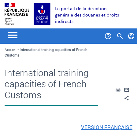
Aller
Aller
Aller
Le portail de la direction
au
à
au
générale des douanes et droits
contenu
la
menu
indirects
recherche
Formul
Accueil
International training capacities of French
de
Customs
recher
International training
capacities of French
Impri
En
Customs
Pa
VERSION FRANÇAISE