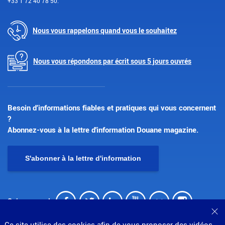
+33 1 72 40 78 50.
Nous vous rappelons quand vous le souhaitez
Nous vous répondons par écrit sous 5 jours ouvrés
Besoin d’informations fiables et pratiques qui vous concernent
?
Abonnez-vous à la lettre d'information Douane magazine.
S'abonner à la lettre d'information
Facebook
Twitter
LinkedIn
Youtube
Flickr
Insta
Suivez-nous !
Fe
Ce site utilise des cookies afin de vous proposer des vidéos,