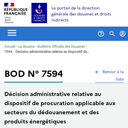
Aller
Aller
Aller
Le portail de la direction
au
à
au
générale des douanes et droits
contenu
la
menu
indirects
recherche
Formul
Accueil
La douane
Bulletins Officiels des Douanes
de
7594 - Décision administrative relative au dispositif de…
recher
BOD N° 7594
Retour à la
liste
Décision administrative relative au
dispositif de procuration applicable aux
secteurs du dédouanement et des
produits énergétiques